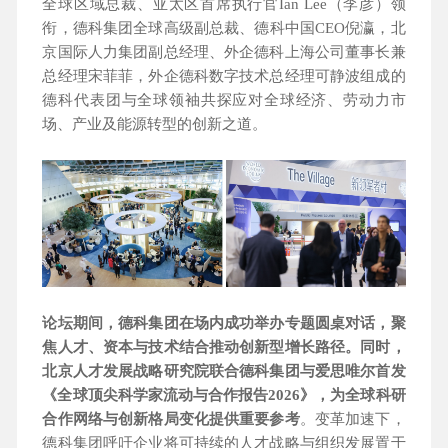
全球区域总裁、亚太区首席执行官Ian Lee（李彦）领
衔，德科集团全球高级副总裁、德科中国CEO倪瀛，北
京国际人力集团副总经理、外企德科上海公司董事长兼
总经理宋菲菲，外企德科数字技术总经理可静波组成的
德科代表团与全球领袖共探应对全球经济、劳动力市
场、产业及能源转型的创新之道。
论坛期间，德科集团在场内成功举办专题圆桌对话，聚
焦人才、资本与技术结合推动创新型增长路径。同时，
北京人才发展战略研究院联合德科集团与爱思唯尔首发
《全球顶尖科学家流动与合作报告2026》，为全球科研
合作网络与创新格局变化提供重要参考
。变革加速下，
德科集团呼吁企业将可持续的人才战略与组织发展置于