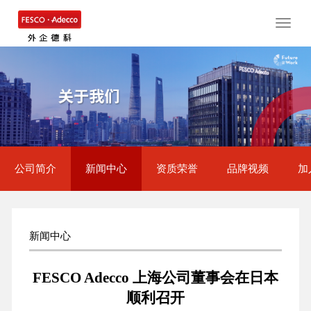
Toggle
naviga
公司简介
新闻中心
资质荣誉
品牌视频
加
新闻中心
FESCO Adecco 上海公司董事会在日本
顺利召开