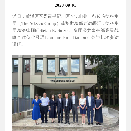
2023-09-01
近日，黄浦区区委副书记、区长沈山州一行莅临德科集
团（The Adecco Group）苏黎世总部走访调研，德科集
团总法律顾问Stefan R. Sulzer、集团公共事务部高级战
略合作伙伴经理Lauriane Faria-Bambule 参与此次参访
调研。