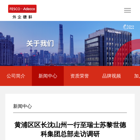
Toggle
naviga
公司简介
新闻中心
资质荣誉
品牌视频
加
新闻中心
黄浦区区长沈山州一行至瑞士苏黎世德
科集团总部走访调研